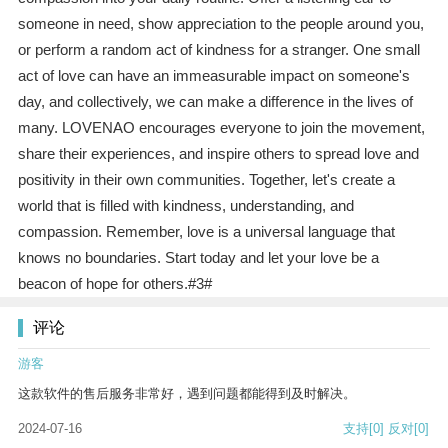
someone in need, show appreciation to the people around you,
or perform a random act of kindness for a stranger. One small
act of love can have an immeasurable impact on someone's
day, and collectively, we can make a difference in the lives of
many. LOVENAO encourages everyone to join the movement,
share their experiences, and inspire others to spread love and
positivity in their own communities. Together, let's create a
world that is filled with kindness, understanding, and
compassion. Remember, love is a universal language that
knows no boundaries. Start today and let your love be a
beacon of hope for others.#3#
评论
游客
这款软件的售后服务非常好，遇到问题都能得到及时解决。
2024-07-16
支持
[0]
反对
[0]