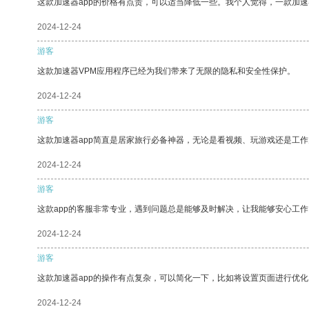
这款加速器app的价格有点贵，可以适当降低一些。我个人觉得，一款加速
2024-12-24
游客
这款加速器VPM应用程序已经为我们带来了无限的隐私和安全性保护。
2024-12-24
游客
这款加速器app简直是居家旅行必备神器，无论是看视频、玩游戏还是工
2024-12-24
游客
这款app的客服非常专业，遇到问题总是能够及时解决，让我能够安心工作
2024-12-24
游客
这款加速器app的操作有点复杂，可以简化一下，比如将设置页面进行优化
2024-12-24