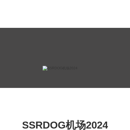
SSRDOG机场2024