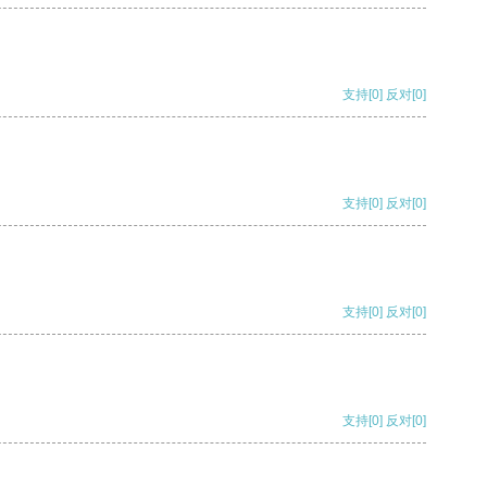
支持
[0]
反对
[0]
支持
[0]
反对
[0]
支持
[0]
反对
[0]
支持
[0]
反对
[0]