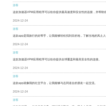
游客
这款加速器VPM应用程序可以给你提供最高速度和安全性的连接，并帮助
2024-12-24
游客
这款app是我旅行的好帮手，让我能够轻松找到目的地，了解当地的风土人
2024-12-24
游客
这款加速器VPM应用程序可以给你提供全球覆盖和最高安全性的连接。
2024-12-24
游客
这款app就像我的社交平台，让我能够与志同道合的朋友一起交流。
2024-12-24
游客