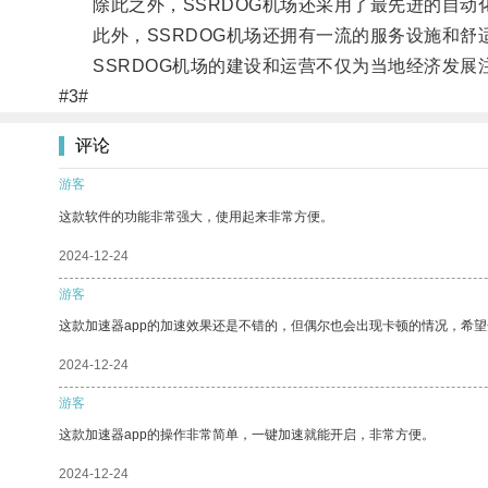
除此之外，SSRDOG机场还采用了最先进的自动
此外，SSRDOG机场还拥有一流的服务设施和舒
SSRDOG机场的建设和运营不仅为当地经济发展
#3#
评论
游客
这款软件的功能非常强大，使用起来非常方便。
2024-12-24
游客
这款加速器app的加速效果还是不错的，但偶尔也会出现卡顿的情况，希
2024-12-24
游客
这款加速器app的操作非常简单，一键加速就能开启，非常方便。
2024-12-24