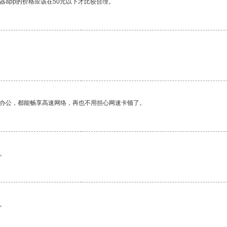
器app的价格应该在50元以下才比较合理。
作办公，都能畅享高速网络，再也不用担心网速卡顿了。
。
。