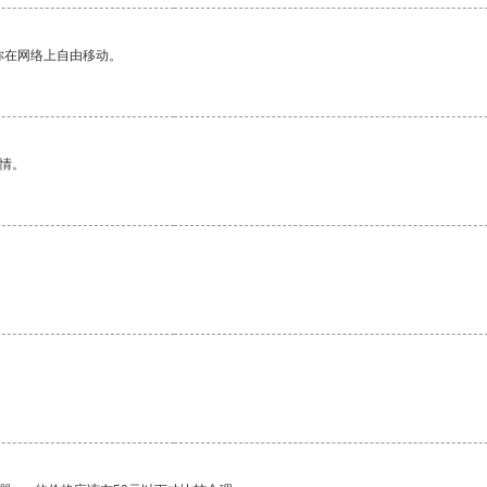
你在网络上自由移动。
情。