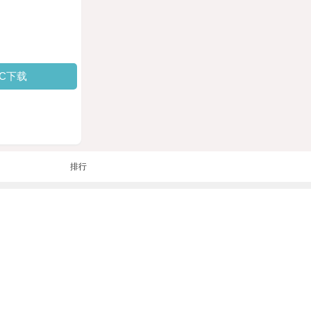
PC下载
排行