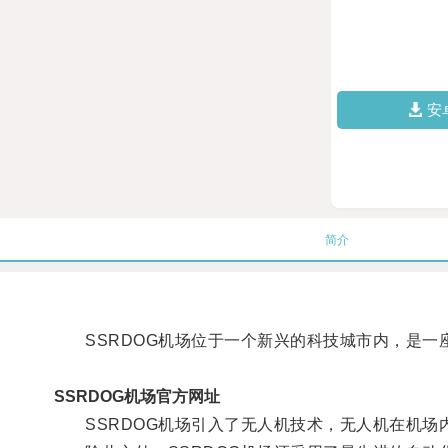
安
简介
SSRDOG机场位于一个新兴的科技城市内，是一
SSRDOG机场官方网址
SSRDOG机场引入了无人机技术，无人机在机场