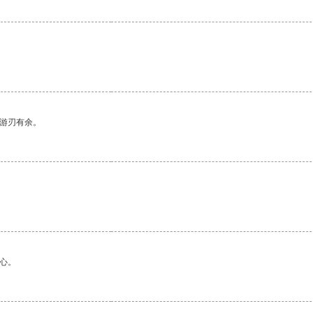
中游刃有余。
心。