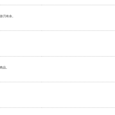
中游刃有余。
的商品。