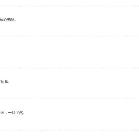
够放心购物。
。
有玩腻。
合理，一目了然。